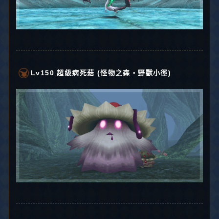
Lv150 超級病死菇 (怪物之森・野獸小徑)