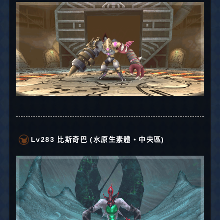
Lv283 比斯奇巴 (水原生素體・中央區)