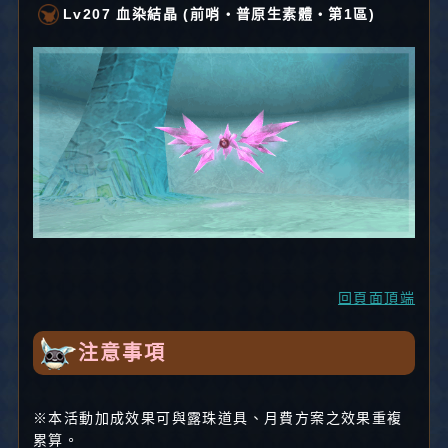
Lv207 血染結晶 (前哨・普原生素體・第1區)
回頁面頂端
注意事項
※本活動加成效果可與露珠道具、月費方案之效果重複
累算。