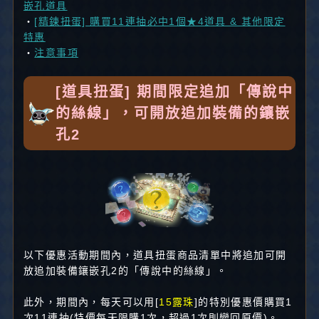
嵌孔道具
・
[精鍊扭蛋] 購買11連抽必中1個★4道具 & 其他限定
特惠
・
注意事項
[道具扭蛋] 期間限定追加「傳說中
的絲線」，可開放追加裝備的鑲嵌
孔2
以下優惠活動期間內，道具扭蛋商品清單中將追加可開
放追加裝備鑲嵌孔2的「傳說中的絲線」。
此外，期間內，每天可以用[
15露珠
]的特別優惠價購買1
次11連抽(特價每天限購1次，超過1次則變回原價)。