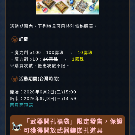
活動期間內，下列道具可用特別價格購買。
詳情
・魔力劑 x100 :
100露珠
→
10露珠
・魔力劑 x10 :
10露珠
→
1露珠
※購買次數、優惠次數不限。
活動期間(台灣時間)
開始：2026年6月2日(二)15:00
結束：2026年6月3日(三)14:59
回頁面頂端
「武器開孔福袋」限定發售，保證
可獲得開放武器鑲嵌孔道具