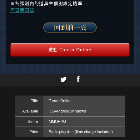
※各類別內的道具會個別設定機率。
回頁面頂端
啟動 Toram Online
Title
Toram Online
Available
iOS/Android/Windows
Genre
MMORPG
Price
Basic play free (Item charge included)