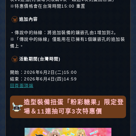
※特惠價格會在台灣時間15:00 重置
追加內容
・傳說中的絲線：將追加裝備的鑲嵌孔由1增加到2｡
※「傳說中的絲線」僅能用在已擁有1個鑲嵌孔的追加裝
備上。
活動期間(台灣時間)
開始：2026年6月2日(二)15:00
結束：2026年6月4日(四)14:59
回頁面頂端
造型裝備扭蛋「粉彩糖果」限定登
場＆11連抽可享3次特惠價