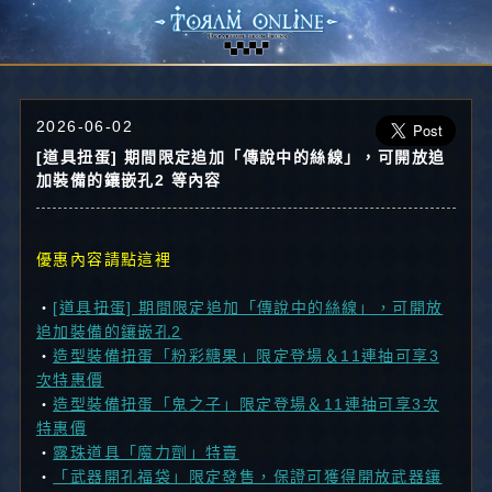
2026-06-02
[道具扭蛋] 期間限定追加「傳說中的絲線」，可開放追
加裝備的鑲嵌孔2 等內容
優惠內容請點這裡
・
[道具扭蛋] 期間限定追加「傳說中的絲線」，可開放
追加裝備的鑲嵌孔2
・
造型裝備扭蛋「粉彩糖果」限定登場＆11連抽可享3
次特惠價
・
造型裝備扭蛋「鬼之子」限定登場＆11連抽可享3次
特惠價
・
露珠道具「魔力劑」特賣
・
「武器開孔福袋」限定發售，保證可獲得開放武器鑲