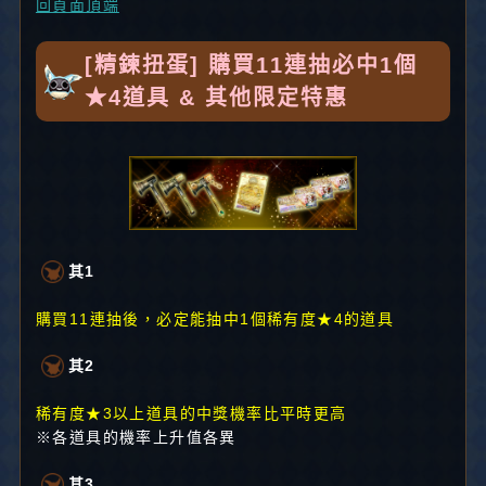
回頁面頂端
[精鍊扭蛋] 購買11連抽必中1個
★4道具 & 其他限定特惠
其1
購買11連抽後，必定能抽中1個稀有度★4的道具
其2
稀有度★3以上道具的中獎機率比平時更高
※各道具的機率上升值各異
其3